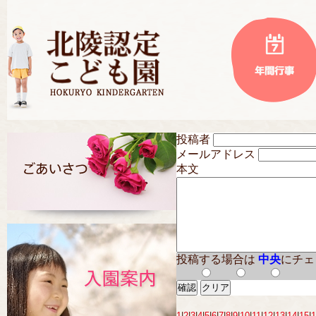
投稿者
メールアドレス
本文
投稿する場合は
中央
にチェ
1
|
2
|
3
|
4
|
5
|
6
|
7
|
8
|
9
|
10
|
11
|
12
|
13
|
14
|
15
|
1