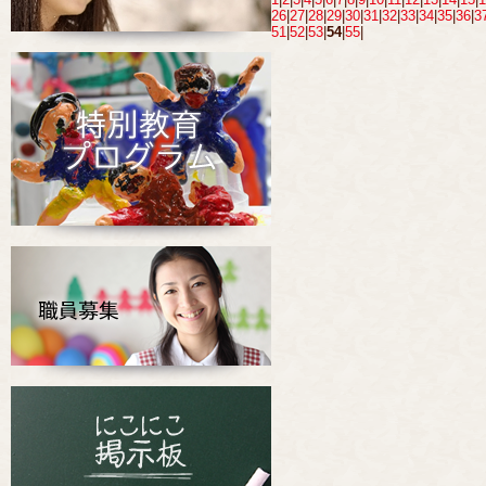
26
|
27
|
28
|
29
|
30
|
31
|
32
|
33
|
34
|
35
|
36
|
3
51
|
52
|
53
|
54
|
55
|