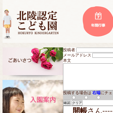
投稿者
メールアドレス
本文
投稿する場合は
右端
にチェ
開帳
さん-----