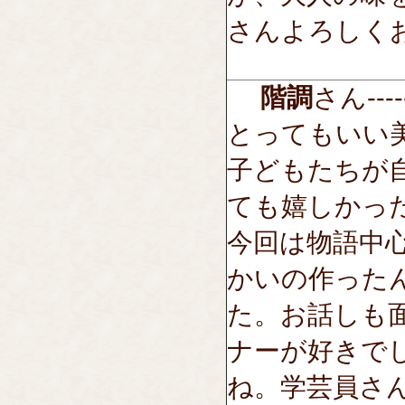
さんよろしく
階調
さん-----
とってもいい
子どもたちが
ても嬉しかっ
今回は物語中
かいの作った
た。お話しも
ナーが好きで
ね。学芸員さ