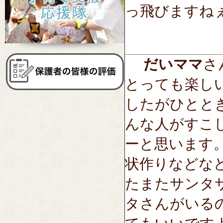
っ飛びますねぇ〜(
だいママ
さん
とっても楽し
したがひとと
んな人がすこ
ーと思います
状作りなどな
たまたサンタ
タさんがいる