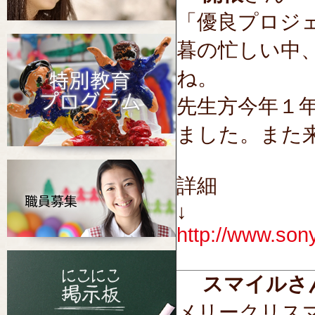
「優良プロジェ
暮の忙しい中
ね。
先生方今年１
ました。また
詳細
↓
http://www.sony
スマイルさ
メリークリス