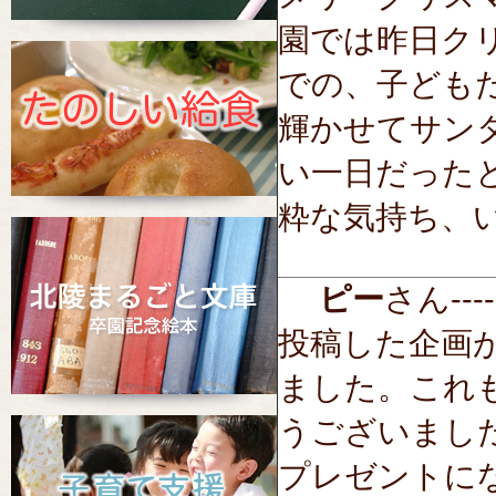
園では昨日ク
での、子ども
輝かせてサン
い一日だった
粋な気持ち、
ピー
さん-----
投稿した企画
ました。これ
うございまし
プレゼントに