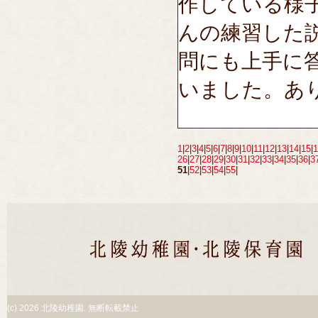
作している様
んの練習した
問にも上手に
いました。あ
1
|
2
|
3
|
4
|
5
|
6
|
7
|
8
|
9
|
10
|
11
|
12
|
13
|
14
|
15
|
1
26
|
27
|
28
|
29
|
30
|
31
|
32
|
33
|
34
|
35
|
36
|
3
51
|
52
|
53
|
54
|
55
|
(c)
2026 北陵幼稚園. 無断転載禁止