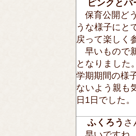
ピンクとパ
保育公開どう
うな様子にと
戻って楽しく
早いもので新
となりました
学期期間の様
ないよう親も
日1日でした。
ふくろう
さん
早いですね。