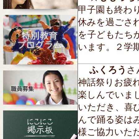
甲子園も終わ
休みを過ごさ
を子どもたち
います。２学
ふくろう
さん
神話祭りお疲
楽しんでいま
いただき、喜
んで踊る姿は
様ご協力いた