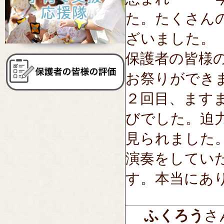
た。たくさん
ざいました。
保護者の皆様
お祭りができ
２回目、ます
びでした。迫
見られました
演奏をしてい
す。本当にあ
ふくろう
さん