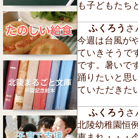
も子どもたち
ふくろう
さん
今週は台風が
ていきそうで
です。暑いで
踊りたいと思
ていただきた
ふくろう
さん
北陵幼稚園恒
恵まれ・・・