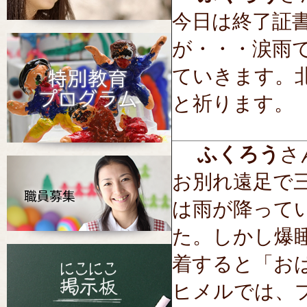
今日は終了証
が・・・涙雨
ていきます。
と祈ります。
ふくろう
さん
お別れ遠足で
は雨が降って
た。しかし爆
着すると「お
ヒメルでは、