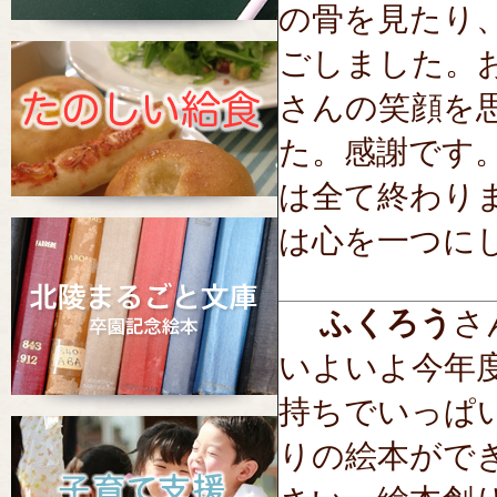
の骨を見たり
ごしました。
さんの笑顔を
た。感謝です
は全て終わり
は心を一つに
ふくろう
さん
いよいよ今年
持ちでいっぱ
りの絵本がで