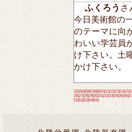
ふくろう
さん
今日美術館の
のテーマに向
わいい学芸員
け下さい。土
かけ下さい。
1
|
2
|
3
|
4
|
5
|
6
|
7
|
8
|
9
|
10
|
11
|
12
|
13
|
14
|
15
|
1
26
|
27
|
28
|
29
|
30
|
31
|
32
|
33
|
34
|
35
|
36
|
3
51
|
52
|
53
|
54
|
55
|