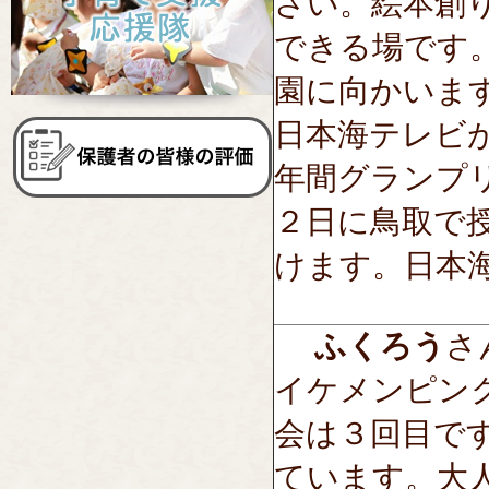
さい。絵本創
できる場です
園に向かいま
日本海テレビ
年間グランプ
２日に鳥取で
けます。日本
ふくろう
さん
イケメンピン
会は３回目で
ています。大